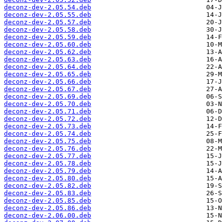
deconz-dev-2.05.54.deb
deconz-dev-2.05.55.deb
deconz-dev-2.05.57.deb
deconz-dev-2.05.58.deb
deconz-dev-2.05.59.deb
deconz-dev-2.05.60.deb
deconz-dev-2.05.62.deb
deconz-dev-2.05.63.deb
deconz-dev-2.05.64.deb
deconz-dev-2.05.65.deb
deconz-dev-2.05.66.deb
deconz-dev-2.05.67.deb
deconz-dev-2.05.69.deb
deconz-dev-2.05.70.deb
deconz-dev-2.05.71.deb
deconz-dev-2.05.72.deb
deconz-dev-2.05.73.deb
deconz-dev-2.05.74.deb
deconz-dev-2.05.75.deb
deconz-dev-2.05.76.deb
deconz-dev-2.05.77.deb
deconz-dev-2.05.78.deb
deconz-dev-2.05.79.deb
deconz-dev-2.05.80.deb
deconz-dev-2.05.82.deb
deconz-dev-2.05.83.deb
deconz-dev-2.05.85.deb
deconz-dev-2.05.86.deb
deconz-dev-2.06.00.deb