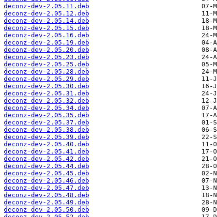
deconz-dev-2.05.11.deb
deconz-dev-2.05.12.deb
deconz-dev-2.05.14.deb
deconz-dev-2.05.15.deb
deconz-dev-2.05.16.deb
deconz-dev-2.05.19.deb
deconz-dev-2.05.20.deb
deconz-dev-2.05.23.deb
deconz-dev-2.05.25.deb
deconz-dev-2.05.28.deb
deconz-dev-2.05.29.deb
deconz-dev-2.05.30.deb
deconz-dev-2.05.31.deb
deconz-dev-2.05.32.deb
deconz-dev-2.05.34.deb
deconz-dev-2.05.35.deb
deconz-dev-2.05.37.deb
deconz-dev-2.05.38.deb
deconz-dev-2.05.39.deb
deconz-dev-2.05.40.deb
deconz-dev-2.05.41.deb
deconz-dev-2.05.42.deb
deconz-dev-2.05.44.deb
deconz-dev-2.05.45.deb
deconz-dev-2.05.46.deb
deconz-dev-2.05.47.deb
deconz-dev-2.05.48.deb
deconz-dev-2.05.49.deb
deconz-dev-2.05.50.deb
deconz-dev-2.05.52.deb