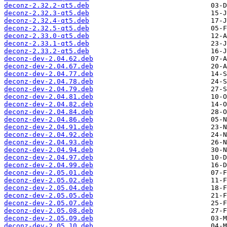
deconz-2.32.2-qt5.deb
deconz-2.32.3-qt5.deb
deconz-2.32.4-qt5.deb
deconz-2.32.5-qt5.deb
deconz-2.33.0-qt5.deb
deconz-2.33.1-qt5.deb
deconz-2.33.2-qt5.deb
deconz-dev-2.04.62.deb
deconz-dev-2.04.67.deb
deconz-dev-2.04.77.deb
deconz-dev-2.04.78.deb
deconz-dev-2.04.79.deb
deconz-dev-2.04.81.deb
deconz-dev-2.04.82.deb
deconz-dev-2.04.84.deb
deconz-dev-2.04.86.deb
deconz-dev-2.04.91.deb
deconz-dev-2.04.92.deb
deconz-dev-2.04.93.deb
deconz-dev-2.04.94.deb
deconz-dev-2.04.97.deb
deconz-dev-2.04.99.deb
deconz-dev-2.05.01.deb
deconz-dev-2.05.02.deb
deconz-dev-2.05.04.deb
deconz-dev-2.05.05.deb
deconz-dev-2.05.07.deb
deconz-dev-2.05.08.deb
deconz-dev-2.05.09.deb
deconz-dev-2.05.10.deb