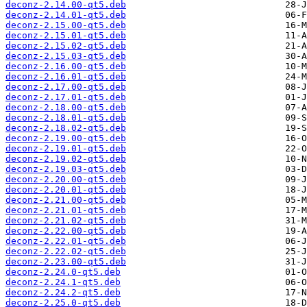
deconz-2.14.00-qt5.deb
deconz-2.14.01-qt5.deb
deconz-2.15.00-qt5.deb
deconz-2.15.01-qt5.deb
deconz-2.15.02-qt5.deb
deconz-2.15.03-qt5.deb
deconz-2.16.00-qt5.deb
deconz-2.16.01-qt5.deb
deconz-2.17.00-qt5.deb
deconz-2.17.01-qt5.deb
deconz-2.18.00-qt5.deb
deconz-2.18.01-qt5.deb
deconz-2.18.02-qt5.deb
deconz-2.19.00-qt5.deb
deconz-2.19.01-qt5.deb
deconz-2.19.02-qt5.deb
deconz-2.19.03-qt5.deb
deconz-2.20.00-qt5.deb
deconz-2.20.01-qt5.deb
deconz-2.21.00-qt5.deb
deconz-2.21.01-qt5.deb
deconz-2.21.02-qt5.deb
deconz-2.22.00-qt5.deb
deconz-2.22.01-qt5.deb
deconz-2.22.02-qt5.deb
deconz-2.23.00-qt5.deb
deconz-2.24.0-qt5.deb
deconz-2.24.1-qt5.deb
deconz-2.24.2-qt5.deb
deconz-2.25.0-qt5.deb