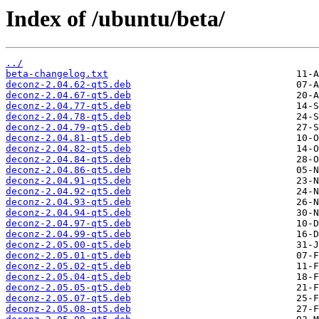
Index of /ubuntu/beta/
../
beta-changelog.txt
deconz-2.04.62-qt5.deb
deconz-2.04.67-qt5.deb
deconz-2.04.77-qt5.deb
deconz-2.04.78-qt5.deb
deconz-2.04.79-qt5.deb
deconz-2.04.81-qt5.deb
deconz-2.04.82-qt5.deb
deconz-2.04.84-qt5.deb
deconz-2.04.86-qt5.deb
deconz-2.04.91-qt5.deb
deconz-2.04.92-qt5.deb
deconz-2.04.93-qt5.deb
deconz-2.04.94-qt5.deb
deconz-2.04.97-qt5.deb
deconz-2.04.99-qt5.deb
deconz-2.05.00-qt5.deb
deconz-2.05.01-qt5.deb
deconz-2.05.02-qt5.deb
deconz-2.05.04-qt5.deb
deconz-2.05.05-qt5.deb
deconz-2.05.07-qt5.deb
deconz-2.05.08-qt5.deb