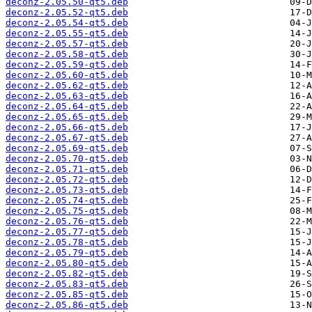
deconz-2.05.50-qt5.deb
deconz-2.05.52-qt5.deb
deconz-2.05.54-qt5.deb
deconz-2.05.55-qt5.deb
deconz-2.05.57-qt5.deb
deconz-2.05.58-qt5.deb
deconz-2.05.59-qt5.deb
deconz-2.05.60-qt5.deb
deconz-2.05.62-qt5.deb
deconz-2.05.63-qt5.deb
deconz-2.05.64-qt5.deb
deconz-2.05.65-qt5.deb
deconz-2.05.66-qt5.deb
deconz-2.05.67-qt5.deb
deconz-2.05.69-qt5.deb
deconz-2.05.70-qt5.deb
deconz-2.05.71-qt5.deb
deconz-2.05.72-qt5.deb
deconz-2.05.73-qt5.deb
deconz-2.05.74-qt5.deb
deconz-2.05.75-qt5.deb
deconz-2.05.76-qt5.deb
deconz-2.05.77-qt5.deb
deconz-2.05.78-qt5.deb
deconz-2.05.79-qt5.deb
deconz-2.05.80-qt5.deb
deconz-2.05.82-qt5.deb
deconz-2.05.83-qt5.deb
deconz-2.05.85-qt5.deb
deconz-2.05.86-qt5.deb