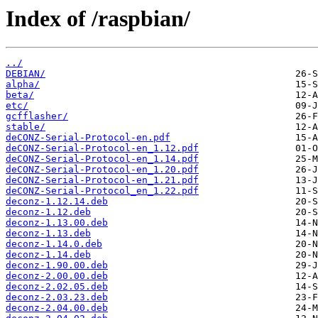
Index of /raspbian/
../
DEBIAN/
alpha/
beta/
etc/
gcfflasher/
stable/
deCONZ-Serial-Protocol-en.pdf
deCONZ-Serial-Protocol-en_1.12.pdf
deCONZ-Serial-Protocol-en_1.14.pdf
deCONZ-Serial-Protocol-en_1.20.pdf
deCONZ-Serial-Protocol-en_1.21.pdf
deCONZ-Serial-Protocol_en_1.22.pdf
deconz-1.12.14.deb
deconz-1.12.deb
deconz-1.13.00.deb
deconz-1.13.deb
deconz-1.14.0.deb
deconz-1.14.deb
deconz-1.90.00.deb
deconz-2.00.00.deb
deconz-2.02.05.deb
deconz-2.03.23.deb
deconz-2.04.00.deb