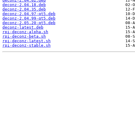
deconz-2.04.02.deb
deconz-2.04.18.deb
deconz-2.04.35.deb
deconz-2.04.97-qt5.deb
deconz-2.04.99-qt5.deb
deconz-2.05.20-qt5.deb
deconz-latest.deb
rpi-deconz-alpha.sh
rpi-deconz-beta.sh
rpi-deconz-latest.sh
rpi-deconz-stable.sh