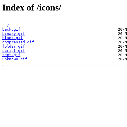
Index of /icons/
../
back.gif
binary.gif
blank.gif
compressed.gif
folder.gif
script.gif
text.gif
unknown.gif